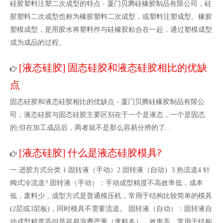
​硅胶塑料注塑二次成型的特点 - 厦门贝腾硅橡胶制品有限公司，硅
胶塑料二次成型也称为橡胶塑料二次成型，或塑料注塑成型。橡胶
塑模成型，是用胶水将塑料件与硅橡胶粘合在一起，通过塑模成型
成为成品的过程。
液态硅胶
固态硅胶和液态硅胶相比的优缺
[
]
点
固态硅胶和液态硅胶相比的优缺点 - 厦门贝腾硅橡胶制品有限公
司，液态硅胶与固态硅胶主要区别在于一个是液态，一个是固态
的;但在加工成品后，两者就不是那么容易分辨的了...
液态硅胶
什么是液态硅胶模具?
[
]
一.进胶方式分类 1.固转液（手动）2.固转液（自动）3.热流道4.针
阀式冷流道? 固转液（手动）：手动成型精度不高效率低，成本
低，废料少，成型方式是普通模压机，常用于结构比较简单的模具
(2层或3层板)，同时模具不需要流道。 固转液（自动）：固转液自
动成型精度高但是容易浪费严重（废料多），效率高，常用于结构