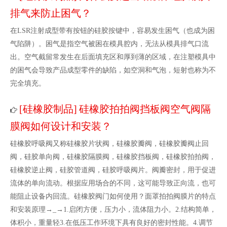
排气来防止困气？
在LSR注射成型带有按钮的硅胶按键中，容易发生困气（也成为困
气陷阱）。困气是指空气被困在模具腔内，无法从模具排气口流
出。空气截留常发生在后面填充区和厚到薄的区域，在注塑模具中
的困气会导致产品成型零件的缺陷，如空洞和气泡，短射也称为不
完全填充。
硅橡胶制品
硅橡胶拍拍阀挡板阀空气阀隔
[
]
膜阀如何设计和安装？
硅橡胶呼吸阀又称硅橡胶片状阀，硅橡胶瓣阀，硅橡胶瓣阀止回
阀，硅胶单向阀，硅橡胶隔膜阀，硅橡胶挡板阀，硅橡胶拍拍阀，
硅橡胶逆止阀，硅胶管道阀，硅胶呼吸阀片。阀瓣密封，用于促进
流体的单向流动。根据应用场合的不同，这可能导致正向流，也可
能阻止设备内回流。硅橡胶阀门如何使用？面罩拍拍阀膜片的特点
和安装原理→_→1.启闭方便，压力小，流体阻力小。2.结构简单，
体积小，重量轻3.在低压工作环境下具有良好的密封性能。4.调节