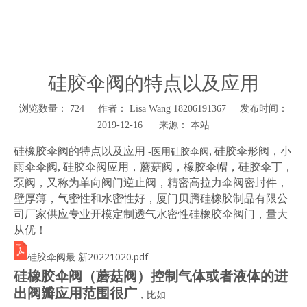
硅胶伞阀的特点以及应用
硅胶伞阀的特点以及应用
浏览数量：
724
作者： Lisa Wang 18206191367 发布时间：
本站
2019-12-16 来源：
["wechat","weibo","qzone","douban","email"]
硅橡胶伞阀的特点以及应用 -
医用硅胶伞阀
, 硅胶伞形阀，小
雨伞伞阀, 硅胶伞阀应用，蘑菇阀，橡胶伞帽，硅胶伞丁，
泵阀，又称为单向阀门逆止阀，精密高拉力伞阀密封件，
壁厚薄，气密性和水密性好，厦门贝腾硅橡胶制品有限公
司厂家供应专业开模定制透气水密性硅橡胶伞阀门，量大
从优！
伞阀最 新20221020.pdf
硅胶
硅橡胶伞阀
（蘑菇阀）控制气体或者液体的进
出阀瓣应用范围很广
，比如