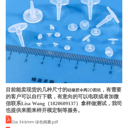
目前能卖现货的几种尺寸的
，有需要
硅橡胶伞阀2D图纸
的客户可以自行下载，有意向的可以电联或者加微
信联系Lisa Wang（1820609137）拿样做测试，我司
也提供来图来样开模定制等服务。
Dia 34.6mm 绿色阀瓣.pdf