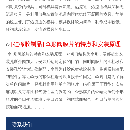
相对复杂的模具，同时模具需要流道。热流道：热流道模具又称无
流道模具，是利用加热装置使流道内熔体始终不凝固的模具。简单
的说是使用了热流道的模具，模具设计较为简单，制作成本较低。
针阀式冷流道：冷流道模具的水口...
硅橡胶制品
伞形阀膜片的特点和安装原理
[
]
“伞"形阀膜片的特点和安装原理：伞阀门结构为伞形，端部超出安
装孔断外圆加大，安装后达到定位的目的，同时阀膜片的圆柱段和
安装孔设计为过盈装配，伞阀为硅胶或者橡胶材质，将阀膜片装配
到配件后靠近伞形的扣位柱端可以直接卡位固定。伞阀门是为了解
决单向阀膜片（起密封作用的单向阀膜片，结构属于平面型）安装
麻烦以及可靠性和气密性差而设定的，伞形膜片的伞帽受压使伞形
膜片的伞口变形收缩，伞口边缘与阀体端面贴合，伞口与单向阀的
接触面积增加。。。。
联系我们