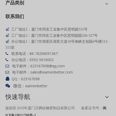
产品类别
联系我们
1

工厂地址
：厦门市同安工业集中区思明园331号

工厂地址2：厦门市同安工业集中区思明园园326-327号

办公地址1：厦门市湖里区湖里大道10号海峡文创园4号楼513-
515室
联系电话：86-18206091367

办公电话：0592-5616002

电子邮件：
623167098
@qq
.com

电子邮件：
sales@xiamenbetter.com

QQ：623167098

：xiamenbetter

微信
快速导航
版权

2019年厦门贝腾硅橡胶制品有限公司 备案证书号：
闽
ICP备19011788号-1