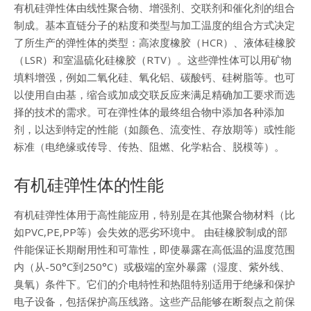
有机硅弹性体由线性聚合物、增强剂、交联剂和催化剂的组合
制成。基本直链分子的粘度和类型与加工温度的组合方式决定
了所生产的弹性体的类型：高浓度橡胶（HCR）、液体硅橡胶
（LSR）和室温硫化硅橡胶（RTV）。这些弹性体可以用矿物
填料增强，例如二氧化硅、氧化铝、碳酸钙、硅树脂等。也可
以使用自由基，缩合或加成交联反应来满足精确加工要求而选
择的技术的需求。可在弹性体的最终组合物中添加各种添加
剂，以达到特定的性能（如颜色、流变性、存放期等）或性能
标准（电绝缘或传导、传热、阻燃、化学粘合、脱模等）。
有机硅弹性体的性能
有机硅弹性体用于高性能应用，特别是在其他聚合物材料（比
如PVC,PE,PP等）会失效的恶劣环境中。 由硅橡胶制成的部
件能保证长期耐用性和可靠性，即使暴露在高低温的温度范围
内（从-50°C到250°C）或极端的室外暴露（湿度、紫外线、
臭氧）条件下。它们的介电特性和热阻特别适用于绝缘和保护
电子设备，包括保护高压线路。这些产品能够在断裂点之前保