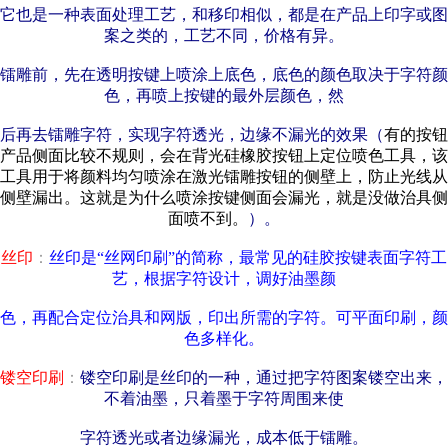
它也是一种表面处理工艺，和移印相似，都是在产品上印字或图
案之类的，工艺不同，价格有异。
镭雕前，先在透明按键上喷涂上底色，底色的颜色取决于字符颜
色，再喷上按键的最外层颜色，然
后再去镭雕字符，实现字符透光，边缘不漏光的效果（
有的按钮
产品侧面比较不规则，会在背光硅橡胶按钮上定位喷色工具，该
工具用于将颜料均匀喷涂在激光镭雕按钮的侧壁上，防止光线从
侧壁漏出。这就是为什么喷涂按键侧面会漏光，就是没做治具侧
面喷不到。
）。
丝印
：
丝印是“丝网印刷”的简称，最常见的硅胶按键表面字符工
艺，根据字符设计，调好油墨颜
色，再配合定位治具和网版，印出所需的字符。可平面印刷，颜
色多样化。
镂空印刷
：
镂空印刷是丝印的一种，通过把字符图案镂空出来，
不着油墨，只着墨于字符周围来使
字符透光或者边缘漏光，成本低于镭雕。