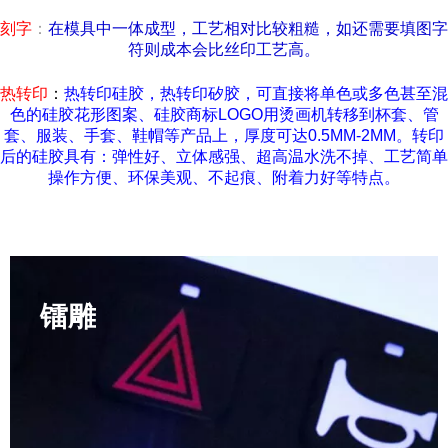
刻字
：
在模具中一体成型，工艺相对比较粗糙，如还需要填图字
符则成本会比丝印工艺高。
热转印
：
热转印硅胶，热转印矽胶，可直接将单色或多色甚至混
色的硅胶花形图案、硅胶商标LOGO用烫画机转移到杯套、管
套、服装、手套、鞋帽等产品上，厚度可达0.5MM-2MM。转印
后的硅胶具有：弹性好、立体感强、超高温水洗不掉、工艺简单
操作方便、环保美观、不起痕、附着力好等特点。
镭雕