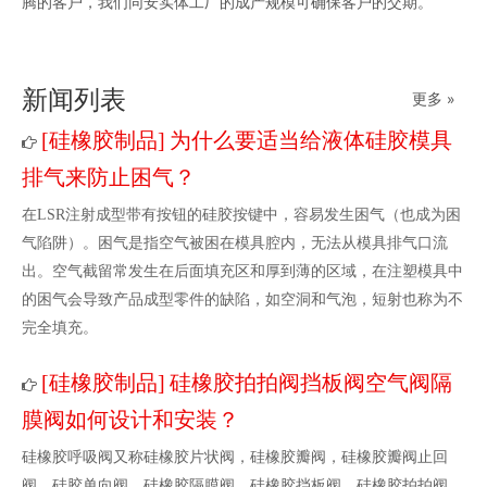
腾的客户，我们同安实体工厂的成产规模可确保客户的交期。
新闻列表
更多 »
硅橡胶制品
为什么要适当给液体硅胶模具
[
]
排气来防止困气？
在LSR注射成型带有按钮的硅胶按键中，容易发生困气（也成为困
气陷阱）。困气是指空气被困在模具腔内，无法从模具排气口流
出。空气截留常发生在后面填充区和厚到薄的区域，在注塑模具中
的困气会导致产品成型零件的缺陷，如空洞和气泡，短射也称为不
完全填充。
硅橡胶制品
硅橡胶拍拍阀挡板阀空气阀隔
[
]
膜阀如何设计和安装？
硅橡胶呼吸阀又称硅橡胶片状阀，硅橡胶瓣阀，硅橡胶瓣阀止回
阀，硅胶单向阀，硅橡胶隔膜阀，硅橡胶挡板阀，硅橡胶拍拍阀，