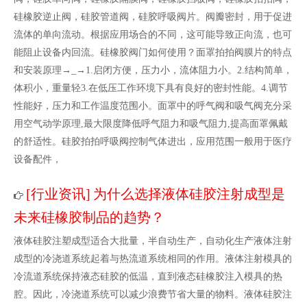
硅橡胶逆止阀，硅胶管道阀，硅胶呼吸阀片。阀瓣密封，用于促进
流体的单向流动。根据应用场合的不同，这可能导致正向流，也可
能阻止设备内回流。硅橡胶阀门如何使用？面罩拍拍阀膜片的特点
和安装原理→_→1.启闭方便，压力小，流体阻力小。2.结构简单，
体积小，重量轻3.在低压工作环境下具有良好的密封性能。4.调节
性能好，压力和工作温度范围小。面罩中的呼气阀和吸气阀充分采
用空气动学原理,最大限度降低呼气阻力和吸气阻力,提高面罩佩戴
的舒适性。硅胶拍拍呼吸阀控制气体进出，应用范围一般用于医疗
设备配件，
行业资讯
为什么选择液体硅胶注射成型是
[
]
未来硅橡胶制品的趋势？
液体硅胶注塑成型适合大批量，半自动生产，自动化生产液体注射
成型的冷浇道系统起着与热流道系统相同的作用。液体注射模具的
冷流道系统保持液态硅胶的低温，直到液态硅橡胶注入模具的热
腔。因此，冷浇道系统可以减少浪费节省大量的物料。液体硅胶注