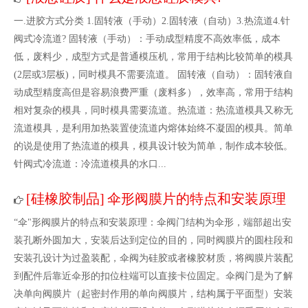
一.进胶方式分类 1.固转液（手动）2.固转液（自动）3.热流道4.针
阀式冷流道? 固转液（手动）：手动成型精度不高效率低，成本
低，废料少，成型方式是普通模压机，常用于结构比较简单的模具
(2层或3层板)，同时模具不需要流道。 固转液（自动）：固转液自
动成型精度高但是容易浪费严重（废料多），效率高，常用于结构
相对复杂的模具，同时模具需要流道。热流道：热流道模具又称无
流道模具，是利用加热装置使流道内熔体始终不凝固的模具。简单
的说是使用了热流道的模具，模具设计较为简单，制作成本较低。
针阀式冷流道：冷流道模具的水口...
硅橡胶制品
伞形阀膜片的特点和安装原理
[
]
“伞"形阀膜片的特点和安装原理：伞阀门结构为伞形，端部超出安
装孔断外圆加大，安装后达到定位的目的，同时阀膜片的圆柱段和
安装孔设计为过盈装配，伞阀为硅胶或者橡胶材质，将阀膜片装配
到配件后靠近伞形的扣位柱端可以直接卡位固定。伞阀门是为了解
决单向阀膜片（起密封作用的单向阀膜片，结构属于平面型）安装