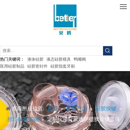
液体硅胶
液态硅胶模具
鸭嘴阀
热门关键词：
医用硅胶制品
硅胶密封件
硅胶指套牙刷
当前所在位置:
首页
»
硅胶产品
»
硅胶按键
»
丝印硅胶按键
»
定制抗菌背胶透明硅胶按键盖保
护套POS终端