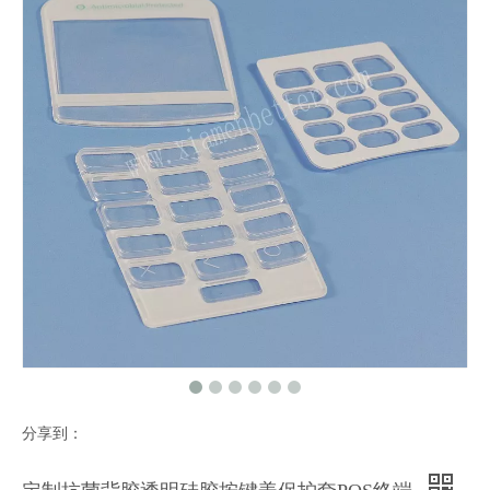
喷涂镭雕手感油PU背光防水硅胶按键按钮遥控器电子来图来样定制
本厂专业供应热销荧光硅橡胶加工定做透光防水导电 提供各类彩色遥控硅胶按键
厂家专业生产加工各种导电金粒硅胶按键/按钮/薄膜按键开关来图来样定制
咖啡机按钮镭雕喷PU背光硅胶按键透光图案文字喷漆工艺
分享到：