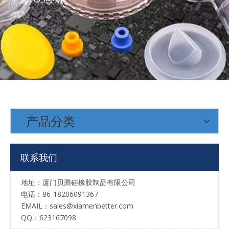
专业生产热销遥控器滴胶导电硅胶按键多色成型
镭雕硅胶按键透光图案文字喷漆工艺
产品分类
镭雕喷涂PU透明透光背光防水弹性好硅胶按键定制
硅胶镭雕按键透光激光镭雕加工p+r
联系我们
地址：厦门贝腾硅橡胶制品有限公司
电话：86-18206091367
EMAIL：
sales@xiamenbetter.com
QQ：623167098