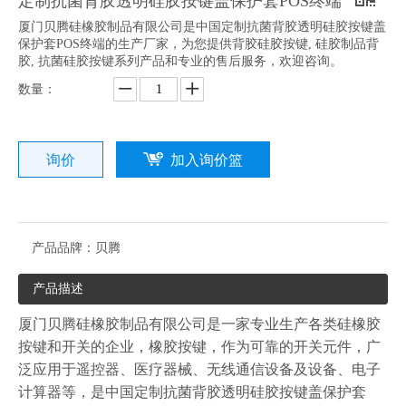
定制抗菌背胶透明硅胶按键盖保护套POS终端
厦门贝腾硅橡胶制品有限公司是中国定制抗菌背胶透明硅胶按键盖
保护套POS终端的生产厂家，为您提供背胶硅胶按键, 硅胶制品背
4x4硅胶按键导电印刷透光工艺可零售现货可定制生产量大从优
液体硅胶滴胶背胶按键注射成型LSR定制
胶, 抗菌硅胶按键系列产品和专业的售后服务，欢迎咨询。
数量：
询价
加入询价篮
导电黑粒/金粒/镍粒遥控器硅胶按键来图来样开模定制
产品品牌：
贝腾
产品描述
厦门贝腾硅橡胶制品有限公司是一家专业生产各类硅橡胶
按键和开关的企业，橡胶按键，作为可靠的开关元件，广
泛应用于遥控器、医疗器械、无线通信设备及设备、电子
计算器等，是中国定制抗菌背胶透明硅胶按键盖保护套