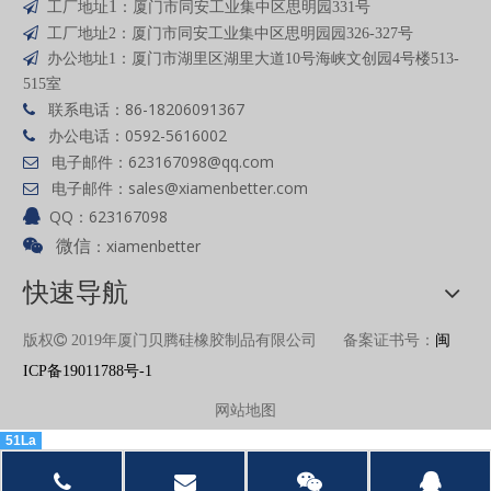
1

工厂地址
：厦门市同安工业集中区思明园331号

工厂地址2：厦门市同安工业集中区思明园园326-327号

办公地址1：厦门市湖里区湖里大道10号海峡文创园4号楼513-
515室
联系电话：86-18206091367

办公电话：0592-5616002

电子邮件：
623167098
@qq
.com

电子邮件：
sales@xiamenbetter.com

QQ：623167098

：xiamenbetter

微信
快速导航
版权

2019年厦门贝腾硅橡胶制品有限公司 备案证书号：
闽
ICP备19011788号-1
网站地图
51La