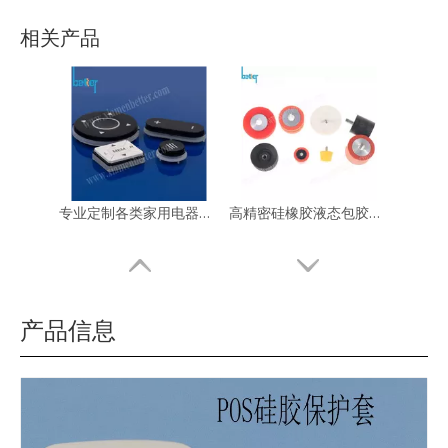
专业定制各类家用电器遥控器硅胶按键|来图来样批量生产
高精密硅橡胶液态包胶五金件粘接件汽配机械减震器衬套橡胶隔振架
相关产品
食品级防尘硅橡胶波纹管加阀门内衬伸缩连接软管套垫圈大口径定制
电子数码配件硅胶保护套硅瓶套玻璃管套手机外壳耐高温防滑抗摔厂家定做创意
产品信息
厂家直销防水食品级硅胶密封圈 耐高温环保食品级O型圈
食品级硅胶镂空保护套瓶套玻璃管套水杯耐高温杯套厂家定制创意