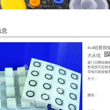
信息
4x4硅胶
大从优
厦门贝腾硅橡
售现货可定制生
导电印刷按键
尺寸：
颜色：