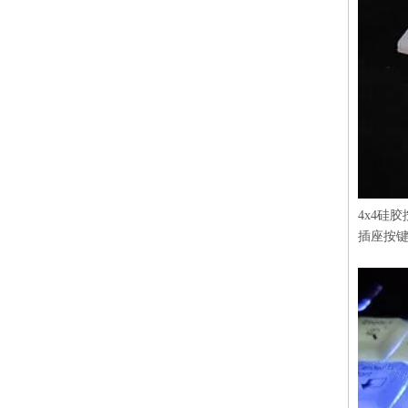
硅橡胶鸭嘴阀止回阀逆止阀法兰单向阀厂家专业批量定制来图来样
专业生产导电硅橡O型圈胶密封圈
4x4硅
插座按
本厂专业供应热销荧光硅橡胶加工定做透光防水导电 提供各类彩色遥控硅胶按键