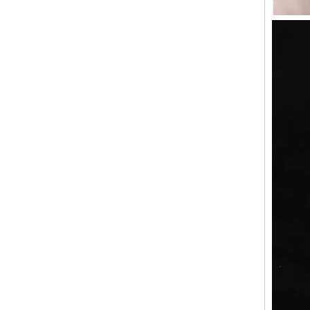
硅橡胶垫片垫圈金属扣胶密封圈专业定做免费样品
厂家定制移动刷卡机POS机镭雕透光轻触导电硅橡胶按键