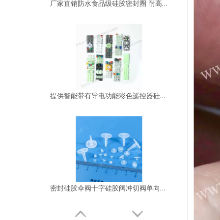
厂家直销防水食品级硅胶密封圈 耐高温环保食品级O型圈
提供智能带有导电功能彩色遥控器硅胶按键
密封硅胶伞阀十字硅胶阀冲切阀单向阀工厂精密可定制批发