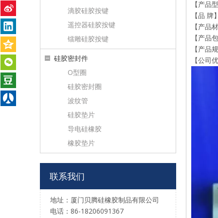
【产品型号】
滴胶硅胶按键
【品 牌
遥控器硅胶按键
【产品
镭雕硅胶按键
【产品
【产品规
硅胶密封件
【公司优
O型圈
硅胶密封圈
波纹管
硅胶垫片
导电硅橡胶
橡胶垫片
硅胶按键P+R专业定制加工生产遥控器硅胶按键工业用硅橡胶制品
联系我们
地址：厦门贝腾硅橡胶制品有限公司
电话：86-18206091367