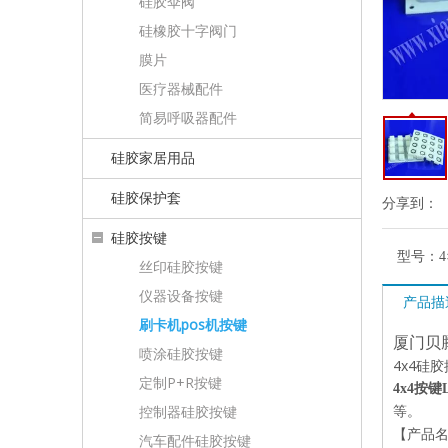
硅胶伞阀
硅橡胶十字阀门
膜片
医疗器械配件
简易呼吸器配件
硅胶家居用品
硅胶保护套
分享到：
硅胶按键
型号：
丝印硅胶按键
仪器设备按键
产品描
刷卡机pos机按键
厦门贝
喷涂硅胶按键
4x4硅
定制P+R按键
4x4按键
控制器硅胶按键
等。
【产品名
汽车配件硅胶按键