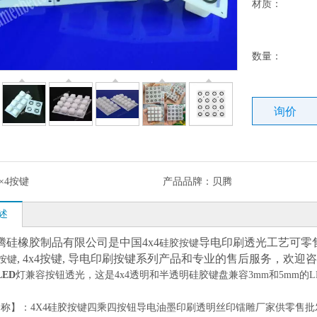
材质：
数量：
询价
4×4按键
产品品牌：
贝腾
述
腾硅橡胶制品有限公司是中国4x4
硅胶按键
导电印刷透光工艺可零
胶按键
, 4x4按键, 导电印刷按键系列产品和专业的售后服务，欢迎
LED
灯兼容按钮透光，这是4x4透明和半透明硅胶键盘兼容3mm和5mm
称】：4X4硅胶按键四乘四按钮导电油墨印刷透明丝印镭雕厂家供零售批