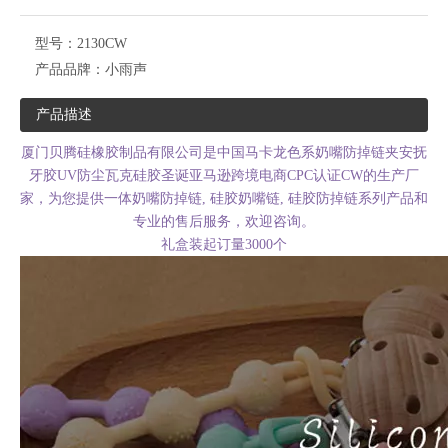
型号：
2130CW
产品品牌：
小雨声
产品描述
厦门贝腾硅橡胶制品有限公司是中国马卡龙色系奶嘴防掉链夹安抚
牙胶UV防尘瓦克硅胶圣诞亚马逊跨境电商CPC认证CW的生产厂
家，为您提供一体奶嘴防掉链, 硅胶奶嘴链, 硅胶防掉链系列产品和
专业的售后服务，欢迎咨询。
礼盒装起订量3000个