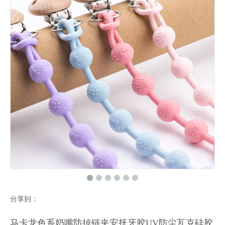
分享到：
马卡龙色系奶嘴防掉链夹安抚牙胶UV防尘瓦克硅胶