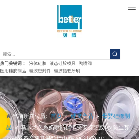
液体硅胶
液态硅胶模具
鸭嘴阀
热门关键词：
医用硅胶制品
硅胶密封件
硅胶指套牙刷
当前所在位置:
首页
»
硅胶产品
»
母婴硅橡制
品
»
马卡龙色系奶嘴防掉链夹安抚牙胶UV防尘瓦
克硅胶圣诞亚马逊跨境电商CPC认证CW